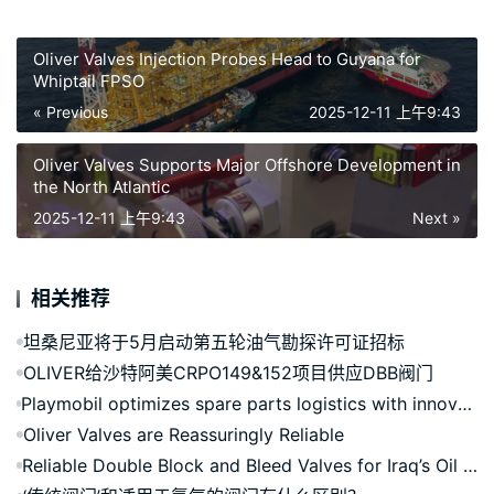
Oliver Valves Injection Probes Head to Guyana for
Whiptail FPSO
« Previous
2025-12-11 上午9:43
Oliver Valves Supports Major Offshore Development in
the North Atlantic
2025-12-11 上午9:43
Next »
相关推荐
坦桑尼亚将于5月启动第五轮油气勘探许可证招标
OLIVER给沙特阿美CRPO149&152项目供应DBB阀门
Playmobil optimizes spare parts logistics with innovative AutoStore solution
Oliver Valves are Reassuringly Reliable
Reliable Double Block and Bleed Valves for Iraq’s Oil Infrastructure