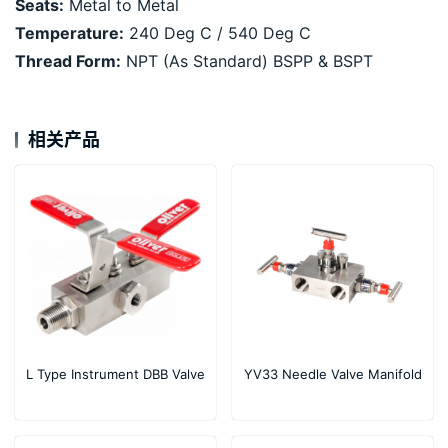
Seats:
Metal to Metal
Temperature:
240 Deg C / 540 Deg C
Thread Form:
NPT (As Standard) BSPP & BSPT
相关产品
L Type Instrument DBB Valve
YV33 Needle Valve Manifold