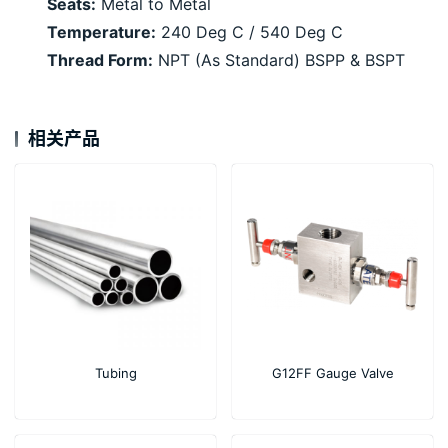
Seats:
Metal to Metal
Temperature:
240 Deg C / 540 Deg C
Thread Form:
NPT (As Standard) BSPP & BSPT
相关产品
Tubing
G12FF Gauge Valve