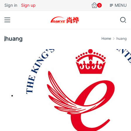
Sign in
Sign up
MENU
0
huang
Home
huang